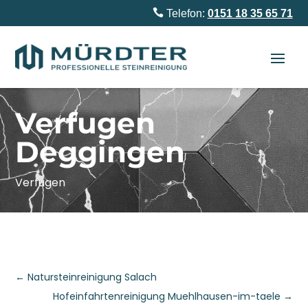

Telefon:
0151 18 35 65 71
Verfugen
Deggingen
Verfugen
←
Natursteinreinigung Salach
Hofeinfahrtenreinigung Muehlhausen-im-taele
→