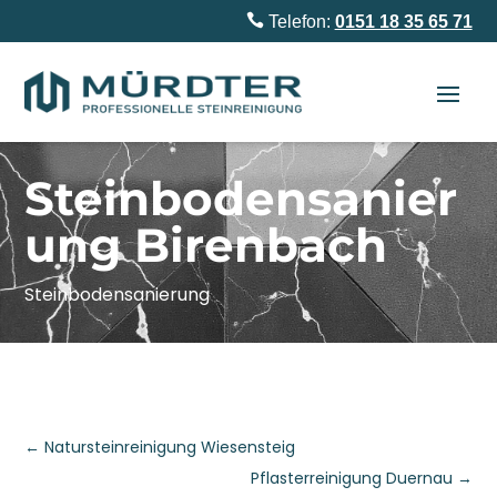

Telefon:
0151 18 35 65 71
Steinbodensanier
ung Birenbach
Steinbodensanierung
←
Natursteinreinigung Wiesensteig
Pflasterreinigung Duernau
→