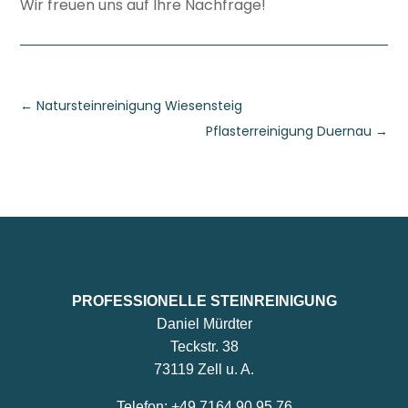
Wir freuen uns auf Ihre Nachfrage!
←
Natursteinreinigung Wiesensteig
Pflasterreinigung Duernau
→
PROFESSIONELLE STEINREINIGUNG
Daniel Mürdter
Teckstr. 38
73119 Zell u. A.
Telefon:
+49 7164 90 95 76