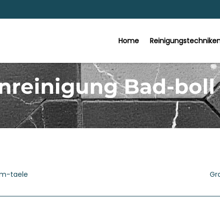
Home
Reinigungstechnike
nreinigung Bad-boll
im-taele
Gr