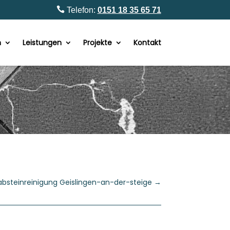

Telefon:
0151 18 35 65 71
n
Leistungen
Projekte
Kontakt
absteinreinigung Geislingen-an-der-steige
→