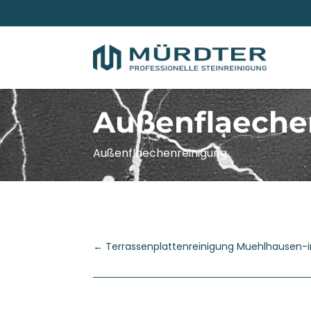
Außenflaeche
Außenflaechenreinigung
←
Terrassenplattenreinigung Muehlhausen-