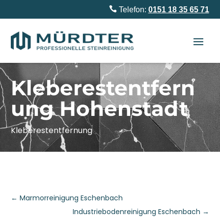

Telefon:
0151 18 35 65 71
Kleberestentfern
ung Hohenstadt
Kleberestentfernung
←
Marmorreinigung Eschenbach
Industriebodenreinigung Eschenbach
→