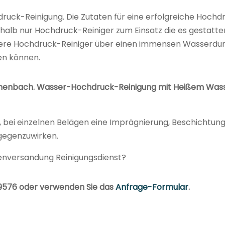
druck-Reinigung. Die Zutaten für eine erfolgreiche Hochd
halb nur Hochdruck-Reiniger zum Einsatz die es gestatt
nsere Hochdruck-Reiniger über einen immensen Wasserdurch
en können.
henbach. Wasser-Hochdruck-Reinigung mit Heißem Wasser
t, bei einzelnen Belägen eine Imprägnierung, Beschichtun
gegenzuwirken.
enversandung Reinigungsdienst?
09576 oder verwenden Sie das
Anfrage-Formular
.