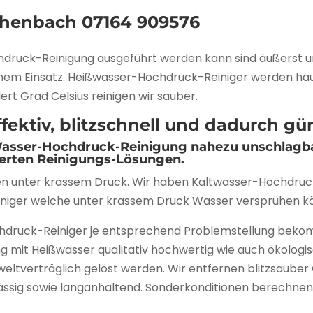
chenbach
07164 909576
hdruck-Reinigung ausgeführt werden kann sind äußerst 
einem Einsatz. Heißwasser-Hochdruck-Reiniger werden häu
rt Grad Celsius reinigen wir sauber.
ektiv, blitzschnell und dadurch gün
 Wasser-Hochdruck-Reinigung nahezu unschlagba
werten Reinigungs-Lösungen.
en unter krassem Druck. Wir haben Kaltwasser-Hochdruck
iger welche unter krassem Druck Wasser versprühen k
chdruck-Reiniger je entsprechend Problemstellung bekom
 mit Heißwasser qualitativ hochwertig wie auch ökologi
verträglich gelöst werden. Wir entfernen blitzsauber 
sig sowie langanhaltend. Sonderkonditionen berechnen w