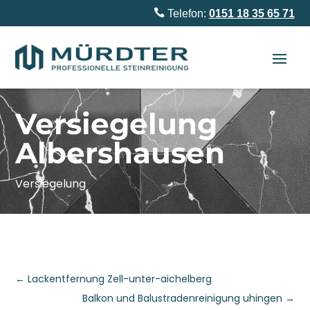

Telefon:
0151 18 35 65 71
Versiegelung
Albershausen
Versiegelung
←
Lackentfernung Zell-unter-aichelberg
Balkon und Balustradenreinigung uhingen
→