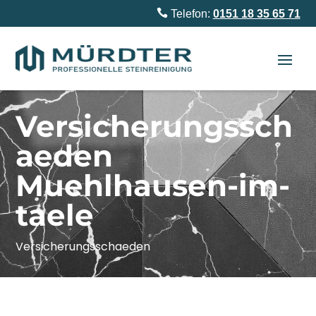

Telefon:
0151 18 35 65 71
Versicherungssch
aeden
Muehlhausen-im-
taele
Versicherungsschaeden