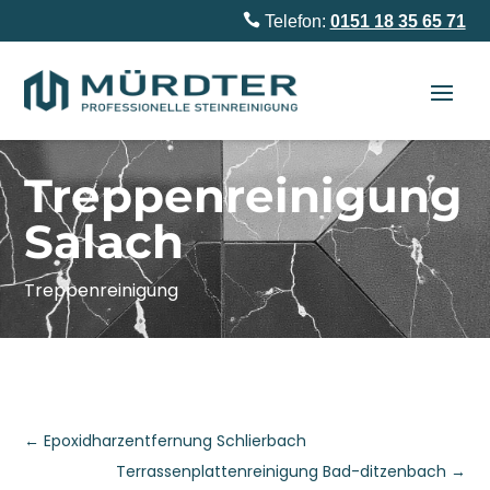

Telefon:
0151 18 35 65 71
Treppenreinigung
Salach
Treppenreinigung
←
Epoxidharzentfernung Schlierbach
Terrassenplattenreinigung Bad-ditzenbach
→