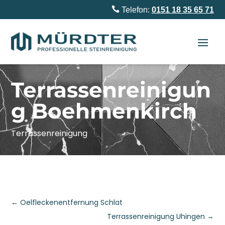

Telefon:
0151 18 35 65 71
Terrassenreinigun
g Boehmenkirch
Terrassenreinigung
←
Oelfleckenentfernung Schlat
Terrassenreinigung Uhingen
→