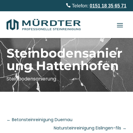

Telefon:
0151 18 35 65 71
Steinbodensanier
ung Hattenhofen
Steinbodensanierung
←
Betonsteinreinigung Duernau
Natursteinreinigung Eislingen-fils
→