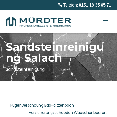

Telefon:
0151 18 35 65 71
Sandsteinreinigu
ng Salach
Sandsteinreinigung
←
Fugenversandung Bad-ditzenbach
Versicherungsschaeden Waeschenbeuren
→