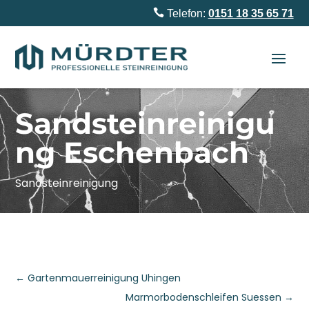

Telefon:
0151 18 35 65 71
Sandsteinreinigu
ng Eschenbach
Sandsteinreinigung
←
Gartenmauerreinigung Uhingen
Marmorbodenschleifen Suessen
→