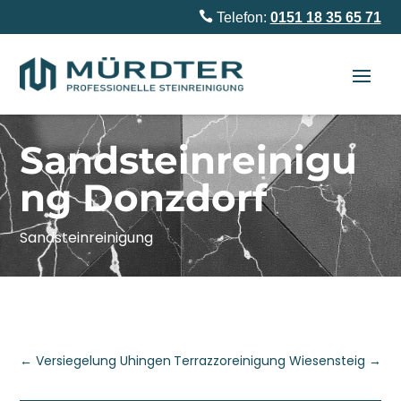

Telefon:
0151 18 35 65 71
Sandsteinreinigu
ng Donzdorf
Sandsteinreinigung
←
Versiegelung Uhingen
Terrazzoreinigung Wiesensteig
→