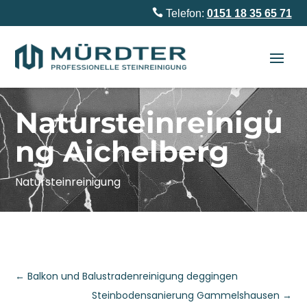

Telefon:
0151 18 35 65 71
Natursteinreinigu
ng Aichelberg
Natursteinreinigung
←
Balkon und Balustradenreinigung deggingen
Steinbodensanierung Gammelshausen
→