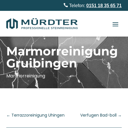

Telefon:
0151 18 35 65 71
Marmorreinigung
Gruibingen
Marmorreinigung
←
Terrazzoreinigung Uhingen
Verfugen Bad-boll
→