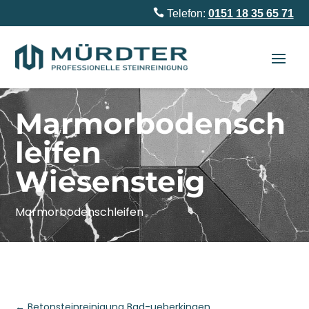

Telefon:
0151 18 35 65 71
Marmorbodensch
leifen
Wiesensteig
Marmorbodenschleifen
←
Betonsteinreinigung Bad-ueberkingen