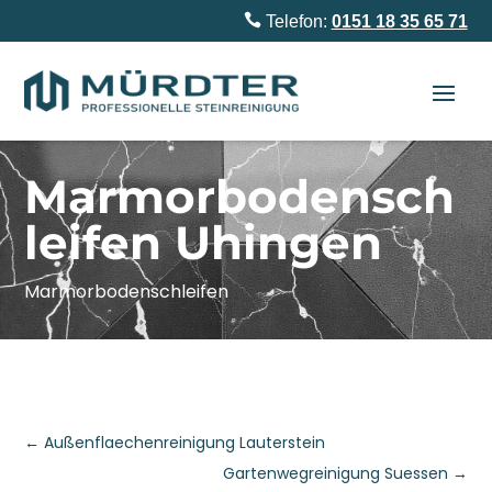

Telefon:
0151 18 35 65 71
Marmorbodensch
leifen Uhingen
Marmorbodenschleifen
←
Außenflaechenreinigung Lauterstein
Gartenwegreinigung Suessen
→