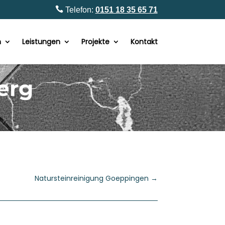

Telefon:
0151 18 35 65 71
n
Leistungen
Projekte
Kontakt
erg
Natursteinreinigung Goeppingen
→