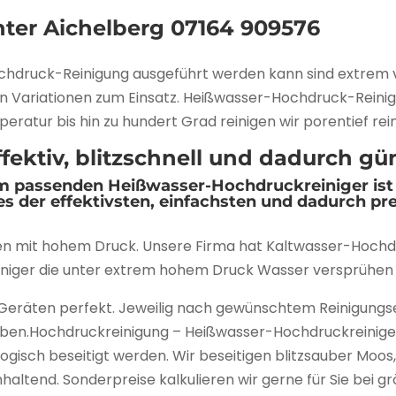
nter Aichelberg
07164 909576
hdruck-Reinigung ausgeführt werden kann sind extrem vi
ten Variationen zum Einsatz. Heißwasser-Hochdruck-Rein
ratur bis hin zu hundert Grad reinigen wir porentief rein
ektiv, blitzschnell und dadurch gün
m passenden Heißwasser-Hochdruckreiniger ist
es der effektivsten, einfachsten und dadurch pr
n mit hohem Druck. Unsere Firma hat Kaltwasser-Hochdr
iger die unter extrem hohem Druck Wasser versprühen
 Geräten perfekt. Jeweilig nach gewünschtem Reinigungs
gaben.Hochdruckreinigung – Heißwasser-Hochdruckreinige
isch beseitigt werden. Wir beseitigen blitzsauber Moos
haltend. Sonderpreise kalkulieren wir gerne für Sie bei g