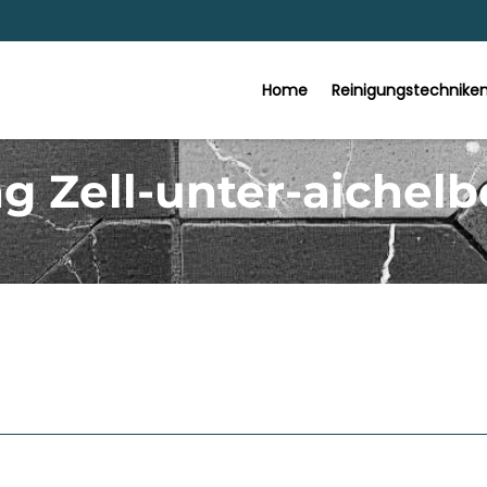
Home
Reinigungstechnike
g Zell-unter-aichelb