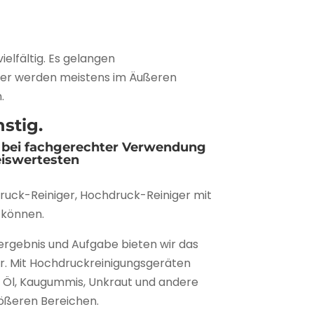
elfältig. Es gelangen
iger werden meistens im Äußeren
.
stig.
 bei fachgerechter Verwendung
eiswertesten
uck-Reiniger, Hochdruck-Reiniger mit
 können.
ergebnis und Aufgabe bieten wir das
r. Mit Hochdruckreinigungsgeräten
, Öl, Kaugummis, Unkraut und andere
rößeren Bereichen.