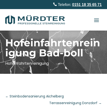

Telefon:
0151 18 35 65 71
Hofeinfahrtenrein
igung Bad-boll
Hofeinfahrtenreinigung
←
Steinbodensanierung Aichelberg
Terrassenreinigung Donzdorf
→