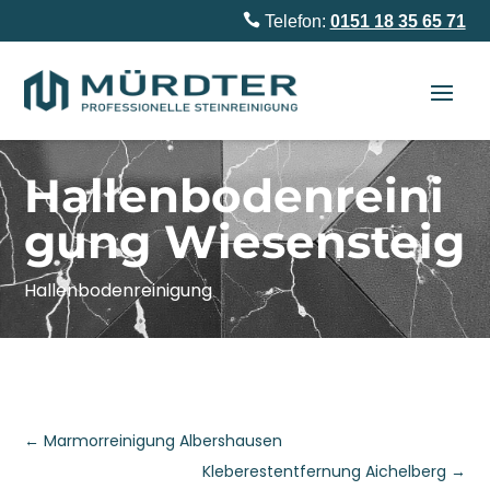

Telefon:
0151 18 35 65 71
Hallenbodenreini
gung Wiesensteig
Hallenbodenreinigung
←
Marmorreinigung Albershausen
Kleberestentfernung Aichelberg
→