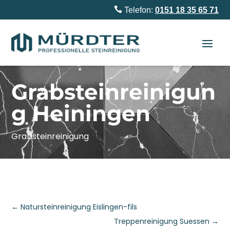

Telefon:
0151 18 35 65 71
Grabsteinreinigun
g Heiningen
Grabsteinreinigung
←
Natursteinreinigung Eislingen-fils
Treppenreinigung Suessen
→