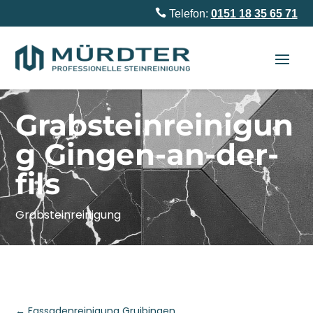

Telefon:
0151 18 35 65 71
Grabsteinreinigun
g Gingen-an-der-
fils
Grabsteinreinigung
←
Fassadenreinigung Gruibingen