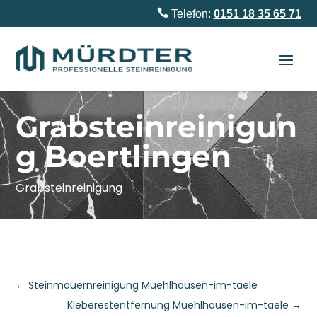

Telefon:
0151 18 35 65 71
Grabsteinreinigun
g Boertlingen
Grabsteinreinigung
←
Steinmauernreinigung Muehlhausen-im-taele
Kleberestentfernung Muehlhausen-im-taele
→