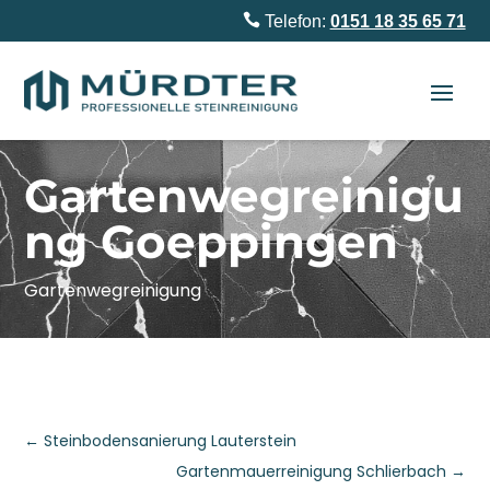

Telefon:
0151 18 35 65 71
Gartenwegreinigu
ng Goeppingen
Gartenwegreinigung
←
Steinbodensanierung Lauterstein
Gartenmauerreinigung Schlierbach
→