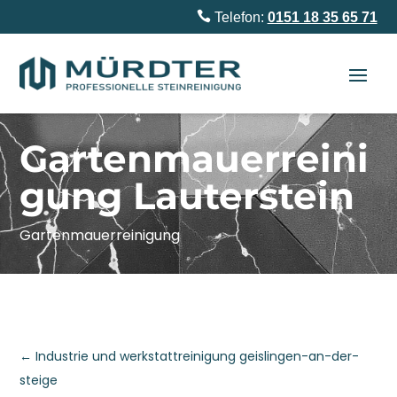

Telefon:
0151 18 35 65 71
Gartenmauerreini
gung Lauterstein
Gartenmauerreinigung
←
Industrie und werkstattreinigung geislingen-an-der-
steige