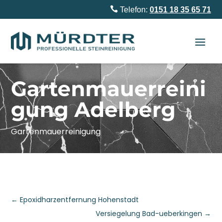

Telefon:
0151 18 35 65 71
Gartenmauerreini
gung Adelberg
Gartenmauerreinigung
←
Epoxidharzentfernung Hohenstadt
Versiegelung Bad-ueberkingen
→