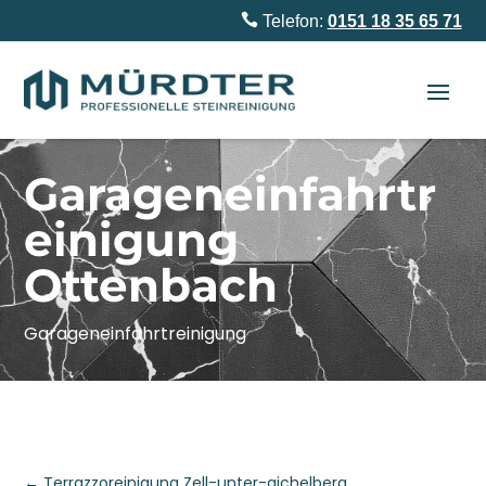

Telefon:
0151 18 35 65 71
Garageneinfahrtr
einigung
Ottenbach
Garageneinfahrtreinigung
←
Terrazzoreinigung Zell-unter-aichelberg