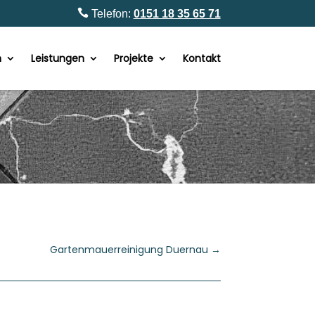

Telefon:
0151 18 35 65 71
n
Leistungen
Projekte
Kontakt
Gartenmauerreinigung Duernau
→