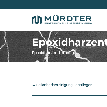
Epoxidharzen
Epoxidharzentfernung
←
Hallenbodenreinigung Boertlingen