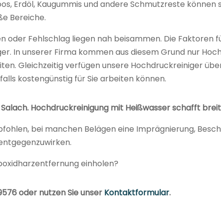
os, Erdöl, Kaugummis und andere Schmutzreste können 
ße Bereiche.
 oder Fehlschlag liegen nah beisammen. Die Faktoren f
ger. In unserer Firma kommen aus diesem Grund nur Hoch
iten. Gleichzeitig verfügen unsere Hochdruckreiniger ü
hfalls kostengünstig für Sie arbeiten können.
Salach. Hochdruckreinigung mit Heißwasser schafft brei
pfohlen, bei manchen Belägen eine Imprägnierung, Besch
entgegenzuwirken.
poxidharzentfernung einholen?
09576 oder nutzen Sie unser
Kontaktformular
.