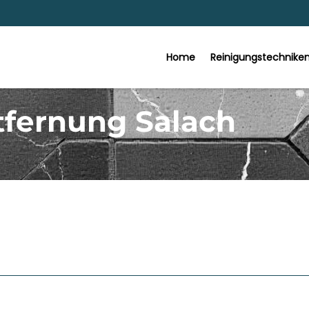
Home
Reinigungstechnike
tfernung Salach