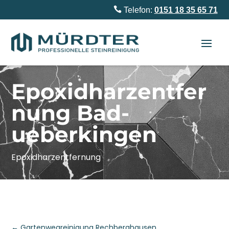

Telefon:
0151 18 35 65 71
Epoxidharzentfer
nung Bad-
ueberkingen
Epoxidharzentfernung
←
Gartenwegreinigung Rechberghausen