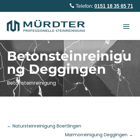

Telefon:
0151 18 35 65 71
Betonsteinreinigu
ng Deggingen
Betonsteinreinigung
←
Natursteinreinigung Boertlingen
Marmorreinigung Deggingen
→